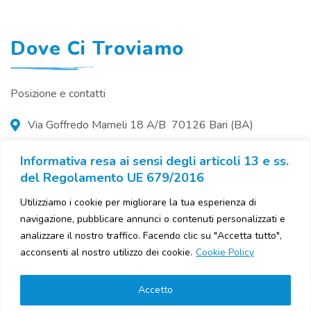
Dove Ci Troviamo
Posizione e contatti
Via Goffredo Mameli 18 A/B 70126 Bari (BA)
080 5588277
Informativa resa ai sensi degli articoli 13 e ss.
del Regolamento UE 679/2016
centrobmvet@gmail.com
Utilizziamo i cookie per migliorare la tua esperienza di
navigazione, pubblicare annunci o contenuti personalizzati e
analizzare il nostro traffico. Facendo clic su "Accetta tutto",
acconsenti al nostro utilizzo dei cookie.
Cookie Policy
© BMvet 2023
Accetto